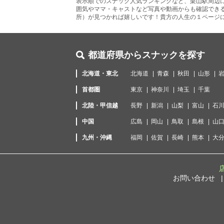
表示順でのスナック人気ランキングなど、栗山駅周辺
囲気やママ・キャストなど写真や動画からも確認でき
所）が見つかれば嬉しいです！貴方の人生の１ページ
都道府県からスナックを探す
北海道・東北
北海道
青森
秋田
山形
首都圏
東京
神奈川
埼玉
千葉
北陸・甲信越
長野
新潟
山梨
富山
石
中国
広島
岡山
鳥取
島根
山
九州・沖縄
福岡
佐賀
長崎
熊本
大
お問い合わせ