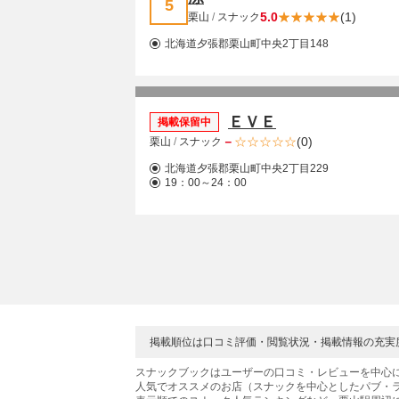
5
5.0
(1)
栗山
/
スナック
北海道夕張郡栗山町中央2丁目148
ＥＶＥ
掲載保留中
－
(0)
栗山
/
スナック
北海道夕張郡栗山町中央2丁目229
19：00～24：00
掲載順位は口コミ評価・閲覧状況・掲載情報の充実
スナックブックはユーザーの口コミ・レビューを中心
人気でオススメのお店（スナックを中心としたパブ・