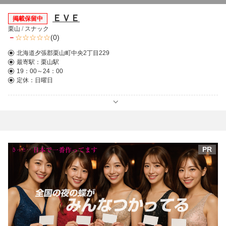
ＥＶＥ
掲載保留中
栗山
/
スナック
－
(0)
北海道夕張郡栗山町中央2丁目229
最寄駅：
栗山駅
19：00～24：00
定休：日曜日
PR