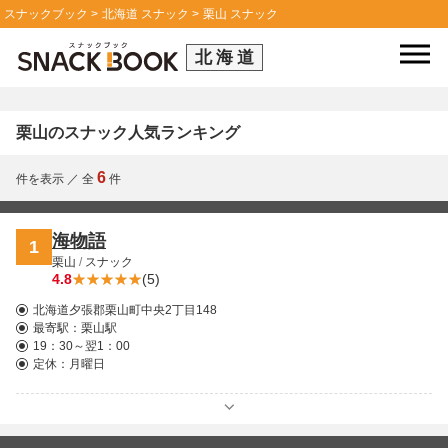
スナックブック
北海道 スナック
栗山 スナック
北海道
栗山のスナック人気ランキング
6
件を表示
／
全
件
海物語
1
栗山
/
スナック
4.8
(5)
北海道夕張郡栗山町中央2丁目148
最寄駅：
栗山駅
19：30～翌1：00
定休：月曜日