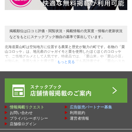
掲載順位は口コミ評価・閲覧状況・掲載情報の充実度・情報の更新状況
などをもとにスナックブック独自の基準で算出しています。
北海道栗山町は空知地方に位置する農業と歴史が魅力の町です。名物の「栗
山コロッケ」は、地元産のジャガイモと栗を使用したほくほくのコロッケ
で、ご当地グルメとして人気です。特産品では、「栗山米」や「栗山小豆」
が知られ、良質な水と土壌で育った米は道内でも高評価です。「栗山ハスカ
もっと見る
ップ」は甘酸っぱい味わいで、ジャムやスイーツに加工されます。観光地と
しては、栗山天満宮が学問の神様として知られ、秋の例大祭は山車パレード
で賑わいます。小林酒造の酒蔵見学では、北海道産米を使った日本酒の試飲
が楽しめ、酒造りの歴史に触れられます。栗山公園は桜や紅葉の名所で、春
と秋に多くの観光客が訪れます。道の駅くりやまでは、地元野菜や加工品が
手に入り、「くりやまバーガー」も人気です。栗山町は野球の歴史でも有名
で、元プロ野球選手の栗山英樹氏の故郷として知られ、野球資料館がファン
に人気です。毎年夏の「くりやま老舗まつり」では、地元グルメや伝統芸能
が楽しめ、町の温かみが感じられます。栗山町は、食と歴史、自然が調和し
情報掲載リクエスト
広告販売パートナー募集
た穏やかな観光地です。そんな栗山町で楽しめるスナック・パブ・バー・ラ
お問い合わせ
利用規約
ウンジ・カラオケスナック・スナック喫茶・ダーツ＆カラオケバー・ニュー
ハーフバー・タイパブなどの飲み屋さんの情報を、お得な割引クーポンをは
プライバシーポリシー
運営者情報
じめ口コミ・レビューや栗山町のオススメ人気ランキングとして、スナック
店舗様ログイン
ブックでは紹介しています！ぜひ栗山町にある癒しと憩いの場を探してくだ
さい。