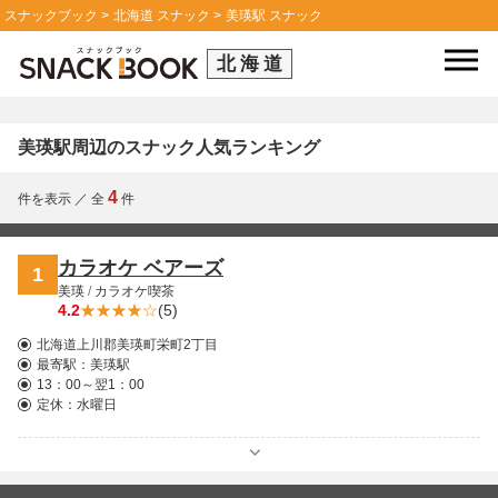
スナックブック
北海道 スナック
美瑛駅 スナック
北海道
美瑛駅周辺のスナック人気ランキング
4
件を表示
／
全
件
カラオケ ベアーズ
1
美瑛
/
カラオケ喫茶
4.2
(5)
北海道上川郡美瑛町栄町2丁目
最寄駅：
美瑛駅
13：00～翌1：00
定休：水曜日