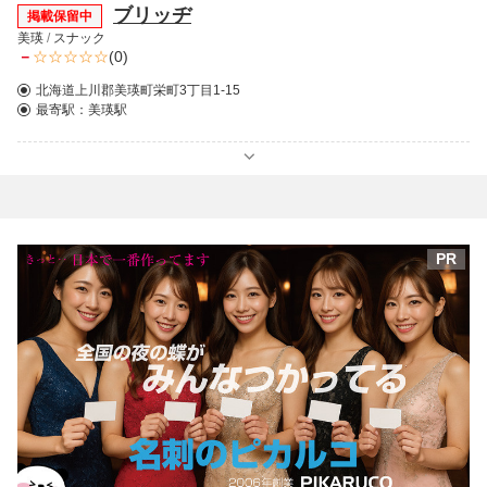
ブリッヂ
掲載保留中
美瑛
/
スナック
－
(0)
北海道上川郡美瑛町栄町3丁目1-15
最寄駅：
美瑛駅
PR