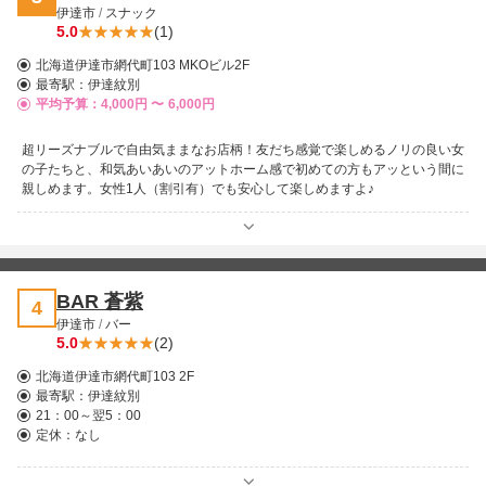
伊達市
/
スナック
5.0
(1)
北海道伊達市網代町103 MKOビル2F
最寄駅：
伊達紋別
平均予算：4,000円 〜
6,000円
超リーズナブルで自由気ままなお店柄！友だち感覚で楽しめるノリの良い女
の子たちと、和気あいあいのアットホーム感で初めての方もアッという間に
親しめます。女性1人（割引有）でも安心して楽しめますよ♪
BAR 蒼紫
4
伊達市
/
バー
5.0
(2)
北海道伊達市網代町103 2F
最寄駅：
伊達紋別
21：00～翌5：00
定休：なし