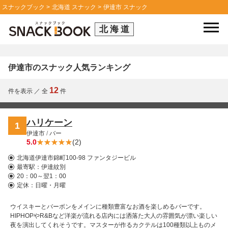
スナックブック
北海道 スナック
伊達市 スナック
北海道
伊達市のスナック人気ランキング
12
件を表示
／
全
件
ハリケーン
1
伊達市
/
バー
5.0
(2)
北海道伊達市錦町100-98 ファンタジービル
最寄駅：
伊達紋別
20：00～翌1：00
定休：日曜・月曜
ウイスキーとバーボンをメインに種類豊富なお酒を楽しめるバーです。
HIPHOPやR&Bなど洋楽が流れる店内には洒落た大人の雰囲気が漂い楽しい
夜を演出してくれそうです。マスターが作るカクテルは100種類以上ものメ