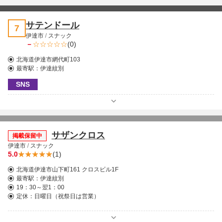
サテンドール
7
伊達市
/
スナック
－
(0)
北海道伊達市網代町103
最寄駅：
伊達紋別
SNS
サザンクロス
掲載保留中
伊達市
/
スナック
5.0
(1)
北海道伊達市山下町161 クロスビル1F
最寄駅：
伊達紋別
19：30～翌1：00
定休：日曜日（祝祭日は営業）