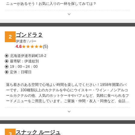
ニューがあるそう！お気に入りの一杯を探してみては？
ゴンドラ２
2
伊達市
/
バー
4.6
(5)
北海道伊達市錦町18-2
最寄駅：
伊達紋別
19：00～24：00
定休：日曜日
落ち着きのある空間で心地よい時間を楽しんでください！1958年開業のバ
ーです。100種類以上のカクテルを中心にウイスキー・ワイン・ノンアルコ
ールカクテルの他、人気のホットケーキやパフェなど、気軽に食べられるフ
ードメニューをご用意しています。ご家族・仲間・友人・同僚など、会話の
中で心地よい時間を楽しんでください。ご来店お待ちしております。
スナック ルージュ
3